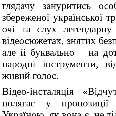
глядачу зануритись осо
збереженої української тр
очі та слух легендарну
відеосюжетах, знятих безп
але й буквально – на до
народні інструменти, в
живий голос.
Відео-інсталяція «Відч
полягає у пропозиції
Україною, як вона є, не ті