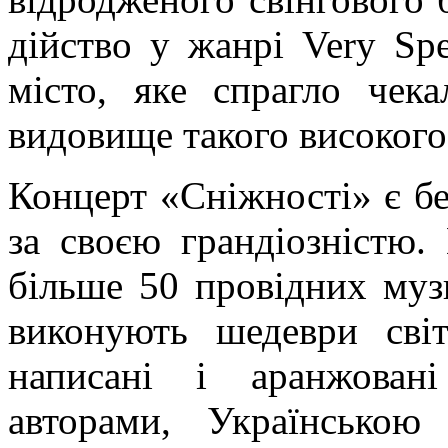
дійство у жанрі Very Spe
місто, яке спрагло чек
видовище такого високого
Концерт «Сніжності» є б
за своєю грандіозністю
більше 50 провідних музи
виконують шедеври світ
написані і аранжован
авторами, Українсько