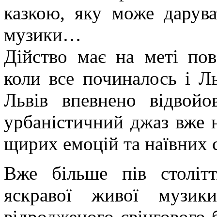
казкою, яку може дарув
музики…
Дійство має на меті пов
коли все починалось і Л
Львів впевнено відвойо
урбаністичний джаз вже 
щирих емоцій та наївних с
Вже більше пів століт
яскравої живої музик
відродженого свінгового б