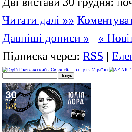
Дві вистави 30 грудня: поч
Читати далі »»
Коментува
Давніші дописи »
« Нові
Підписка через:
RSS
|
Еле
Пошук