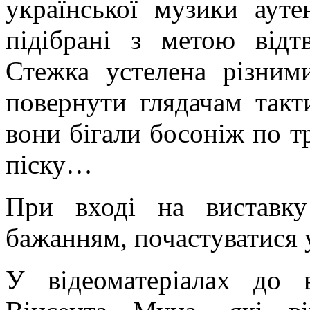
української музики ауте
підібрані з метою відт
Стежка устелена різним
повернути глядачам такт
вони бігали босоніж по тр
піску…
При вході на виставку
бажанням, почастуватися 
У відеоматеріалах до 