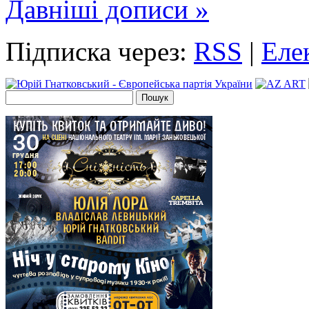
Давніші дописи »
Підписка через:
RSS
|
Еле
Пошук